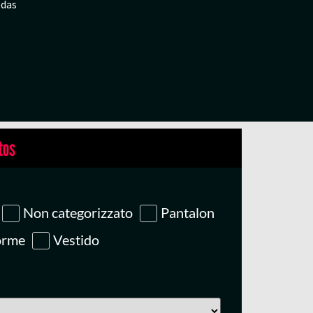
edas
tos
Non categorizzato
Pantalon
orme
Vestido