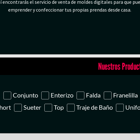
í encontrarás el servicio de venta de moldes digitales para que pu
emprender y confeccionar tus propias prendas desde casa.
Nuestros Produc
a
Conjunto
Enterizo
Falda
Franelilla
hort
Sueter
Top
Traje de Baño
Unif