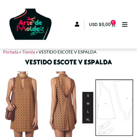
0
USD
$
0,00
Portada
»
Tienda
»
VESTIDO ESCOTE V ESPALDA