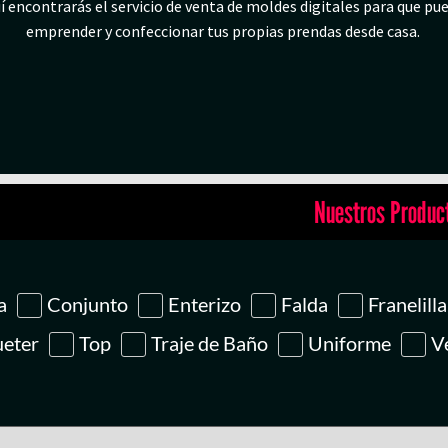
í encontrarás el servicio de venta de moldes digitales para que pu
emprender y confeccionar tus propias prendas desde casa.
Nuestros Produc
a
Conjunto
Enterizo
Falda
Franelilla
ueter
Top
Traje de Baño
Uniforme
V