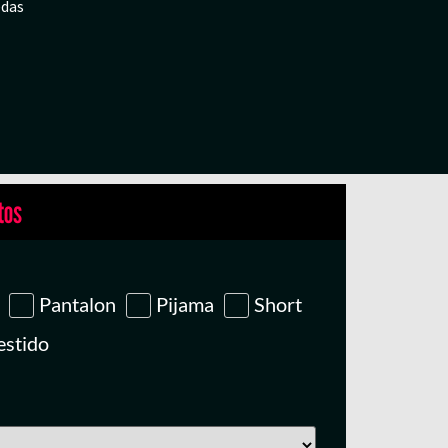
edas
tos
Pantalon
Pijama
Short
estido